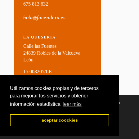
675 813 632
hola@facendera.es
LA QUESERÍA
Calle las Fuentes
24839 Robles de la Valcueva
León
15.008205/LE
Utilizamos cookies propias y de terceros
para mejorar los servicios y obtener
Utilizamos cookies para ofrecerte la mejor experiencia en
información estadística
leer más
nuestra web.
Puedes aprender más sobre qué cookies utilizamos o
desactivarlas en los
ajustes
.
aceptar coockies
Aceptar