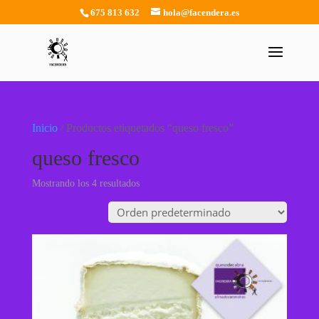
675 813 632
hola@facendera.es
Inicio
/ Productos etiquetados “queso fresco”
queso fresco
Mostrando los 4 resultados