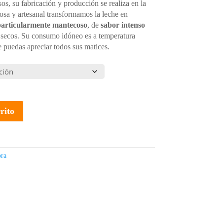
os, su fabricación y producción se realiza en la
sa y artesanal transformamos la leche en
articularmente mantecoso
, de
sabor intenso
 secos. Su consumo idóneo es a temperatura
 puedas apreciar todos sus matices.
A
rito
l
t
e
r
ra
n
a
t
i
v
e