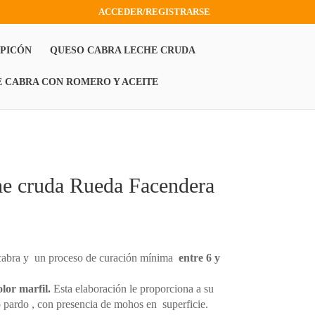
ACCEDER/REGISTRARSE
 PICÓN
QUESO CABRA LECHE CRUDA
E CABRA CON ROMERO Y ACEITE
he cruda Rueda Facendera
go
ios:
de
abra y un proceso de curación mínima
entre 6 y
00€
ta
olor marfil.
Esta elaboración le proporciona a su
00€
o pardo , con presencia de mohos en superficie.