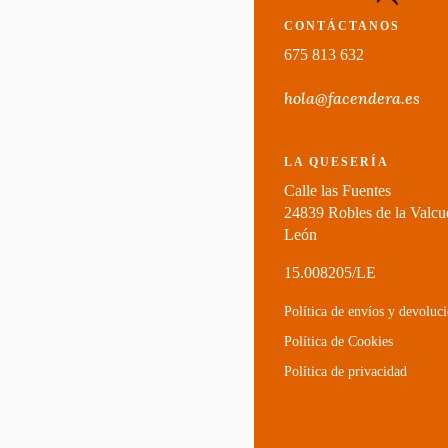
CONTÁCTANOS
675 813 632
hola@facendera.es
LA QUESERÍA
Calle las Fuentes
24839 Robles de la Valcu
León
15.008205/LE
Política de envíos y devoluc
Política de Cookies
Política de privacidad