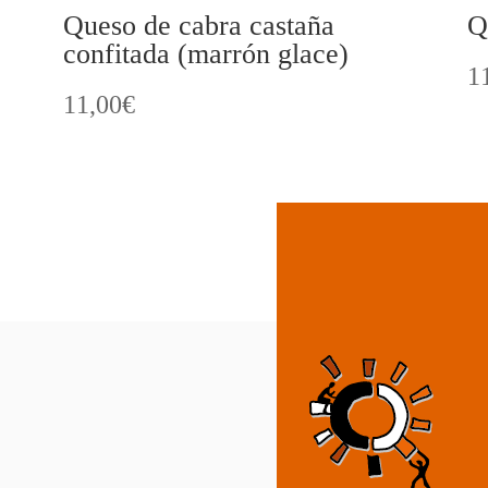
Queso de cabra castaña
Q
confitada (marrón glace)
1
11,00
€