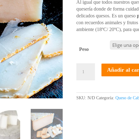
Al igual que todos nuestros ques
quesería donde de forma cuidado
delicados quesos. Es un queso
p
con recuerdos animales y frutos
ambiente (18ºC/ 20ºC), para que
Peso
Queso
Añadir al car
cabra
leche
cruda
Rueda
SKU:
N/D
Categoría:
Queso de Cab
Facendera
cantidad