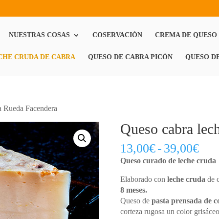
NUESTRAS COSAS
COSERVACIÓN
CREMA DE QUESO
CHE CRUDA DE CABRA
QUESO DE CABRA PICÓN
QUESO D
da Rueda Facendera
Queso cabra lec
Ran
13,00
€
-
39,00
€
de
Queso curado de leche cruda
prec
des
Elaborado con
leche cruda
de c
13,
8 meses.
has
Queso de
pasta prensada
de c
39,
corteza rugosa un color grisáce